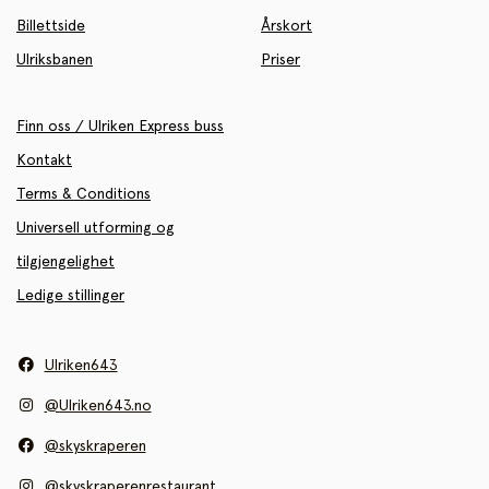
Billettside
Årskort
Ulriksbanen
Priser
Finn oss / Ulriken Express buss
Kontakt
Terms & Conditions
Universell utforming og
tilgjengelighet
Ledige stillinger
Ulriken643
@Ulriken643.no
@skyskraperen
@skyskraperenrestaurant