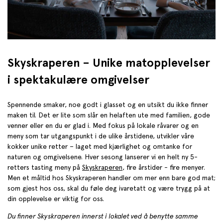
Skyskraperen – Unike matopplevelser
i spektakulære omgivelser
Spennende smaker, noe godt i glasset og en utsikt du ikke finner
maken til. Det er lite som slår en helaften ute med familien, gode
venner eller en du er glad i. Med fokus på lokale råvarer og en
meny som tar utgangspunkt i de ulike årstidene, utvikler våre
kokker unike retter – laget med kjærlighet og omtanke for
naturen og omgivelsene. Hver sesong lanserer vi en helt ny 5-
retters tasting meny på
Skyskraperen
, fire årstider - fire menyer.
Men et måltid hos Skyskraperen handler om mer enn bare god mat;
som gjest hos oss, skal du føle deg ivaretatt og være trygg på at
din opplevelse er viktig for oss.
Du finner Skyskraperen innerst i lokalet ved å benytte samme