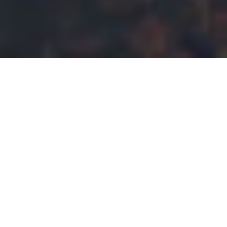
Når det er på tide å ta bedriften til nye høyder,
hva er vel da mer naturlig enn å ta med teamet
eller avdelingen til toppen av Bergens høyeste
fjell Ulriken?
Få en flying start på den nye sesongen med
nyvunnen giv og entusiasme etter en sosial dag i
naturskjønne og spektakulære omgivelser. Vi har